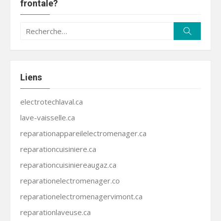
frontale?
Recherche
Recherc
pour :
Liens
electrotechlaval.ca
lave-vaisselle.ca
reparationappareilelectromenager.ca
reparationcuisiniere.ca
reparationcuisiniereaugaz.ca
reparationelectromenager.co
reparationelectromenagervimont.ca
reparationlaveuse.ca