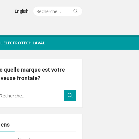
Recherche
Rechercher
English
pour :
IEL ELECTROTECH LAVAL
e quelle marque est votre
aveuse frontale?
echerche
Rechercher
ur :
iens