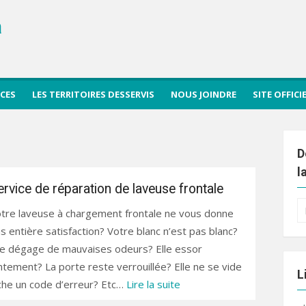
a
ICES
LES TERRITOIRES DESSERVIS
NOUS JOINDRE
SITE OFFIC
D
l
ervice de réparation de laveuse frontale
R
tre laveuse à chargement frontale ne vous donne
po
s entière satisfaction? Votre blanc n’est pas blanc?
le dégage de mauvaises odeurs? Elle essor
ntement? La porte reste verrouillée? Elle ne se vide
L
iche un code d’erreur? Etc…
Lire la suite