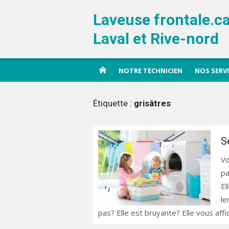
Aller
Laveuse frontale.c
au
contenu
Laval et Rive-nord
NOTRE TECHNICIEN
NOS SERV
Étiquette :
grisâtres
S
Vo
pa
El
le
pas? Elle est bruyante? Elle vous aff