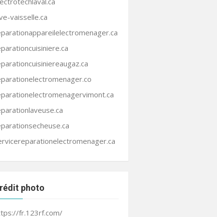
lectrotechlaval.ca
ave-vaisselle.ca
eparationappareilelectromenager.ca
eparationcuisiniere.ca
eparationcuisiniereaugaz.ca
eparationelectromenager.co
eparationelectromenagervimont.ca
eparationlaveuse.ca
eparationsecheuse.ca
ervicereparationelectromenager.ca
rédit photo
ttps://fr.123rf.com/