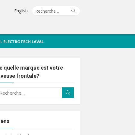
Recherche
Rechercher
English
pour :
IEL ELECTROTECH LAVAL
e quelle marque est votre
aveuse frontale?
echerche
Rechercher
ur :
iens