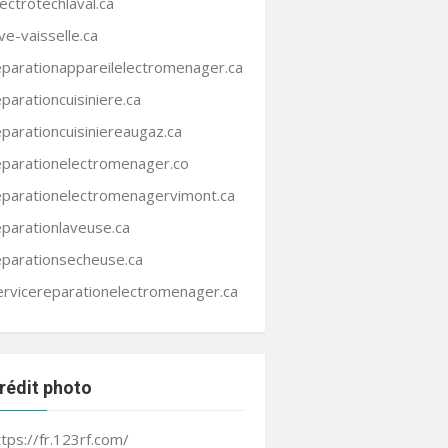
lectrotechlaval.ca
ave-vaisselle.ca
eparationappareilelectromenager.ca
eparationcuisiniere.ca
eparationcuisiniereaugaz.ca
eparationelectromenager.co
eparationelectromenagervimont.ca
eparationlaveuse.ca
eparationsecheuse.ca
ervicereparationelectromenager.ca
rédit photo
ttps://fr.123rf.com/