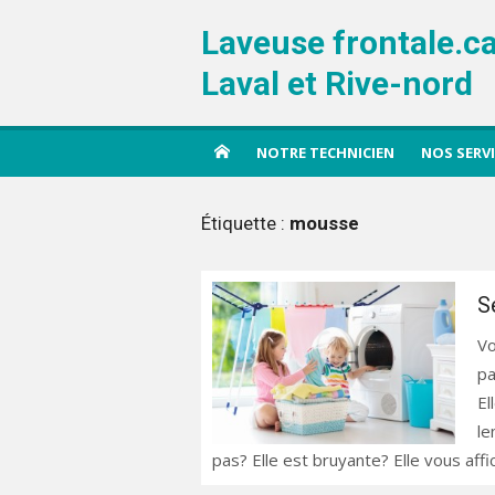
Aller
Laveuse frontale.c
au
contenu
Laval et Rive-nord
NOTRE TECHNICIEN
NOS SERV
Étiquette :
mousse
S
Vo
pa
El
le
pas? Elle est bruyante? Elle vous aff