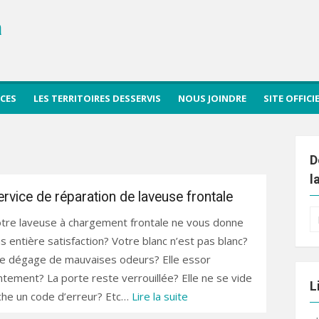
a
ICES
LES TERRITOIRES DESSERVIS
NOUS JOINDRE
SITE OFFIC
D
l
ervice de réparation de laveuse frontale
R
tre laveuse à chargement frontale ne vous donne
po
s entière satisfaction? Votre blanc n’est pas blanc?
le dégage de mauvaises odeurs? Elle essor
ntement? La porte reste verrouillée? Elle ne se vide
L
iche un code d’erreur? Etc…
Lire la suite