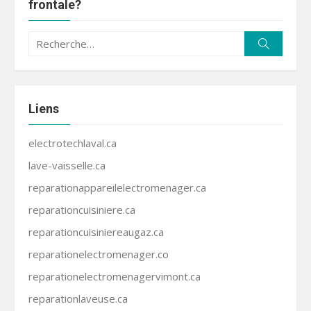
frontale?
Recherche
Recherc
pour :
Liens
electrotechlaval.ca
lave-vaisselle.ca
reparationappareilelectromenager.ca
reparationcuisiniere.ca
reparationcuisiniereaugaz.ca
reparationelectromenager.co
reparationelectromenagervimont.ca
reparationlaveuse.ca