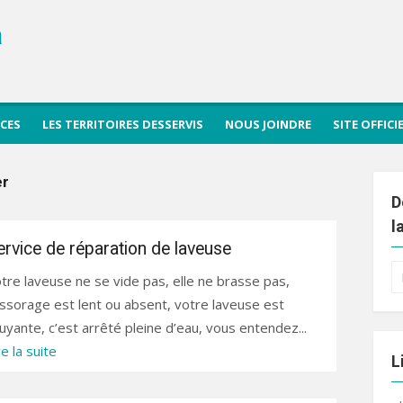
a
ICES
LES TERRITOIRES DESSERVIS
NOUS JOINDRE
SITE OFFIC
er
D
l
ervice de réparation de laveuse
R
tre laveuse ne se vide pas, elle ne brasse pas,
po
essorage est lent ou absent, votre laveuse est
uyante, c’est arrêté pleine d’eau, vous entendez...
re la suite
L