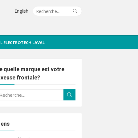
Recherche
Rechercher
English
pour :
IEL ELECTROTECH LAVAL
e quelle marque est votre
aveuse frontale?
echerche
Rechercher
ur :
iens