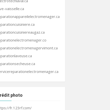
lectrotechlaval.ca
ave-vaisselle.ca
eparationappareilelectromenager.ca
eparationcuisiniere.ca
eparationcuisiniereaugaz.ca
eparationelectromenager.co
eparationelectromenagervimont.ca
eparationlaveuse.ca
eparationsecheuse.ca
ervicereparationelectromenager.ca
rédit photo
ttps://fr.123rf.com/