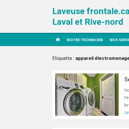
Aller
Laveuse frontale.c
au
contenu
Laval et Rive-nord
NOTRE TECHNICIEN
NOS SERV
Étiquette :
appareil électromenag
S
Vo
l’
br
Li