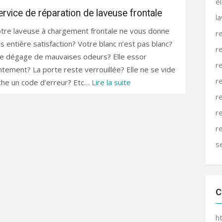
e
ervice de réparation de laveuse frontale
l
tre laveuse à chargement frontale ne vous donne
r
s entière satisfaction? Votre blanc n’est pas blanc?
r
le dégage de mauvaises odeurs? Elle essor
r
ntement? La porte reste verrouillée? Elle ne se vide
r
iche un code d’erreur? Etc…
Lire la suite
r
r
r
s
C
h