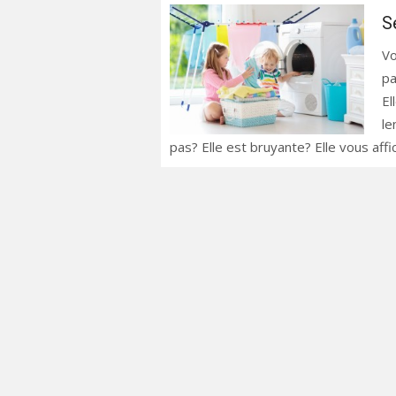
S
Vo
pa
El
le
pas? Elle est bruyante? Elle vous aff