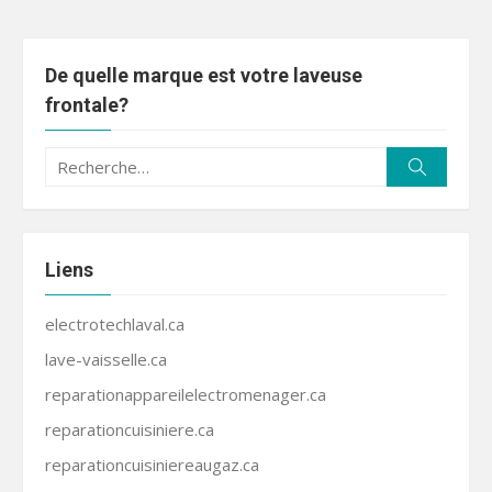
De quelle marque est votre laveuse
frontale?
Recherche
Recherc
pour :
Liens
electrotechlaval.ca
lave-vaisselle.ca
reparationappareilelectromenager.ca
reparationcuisiniere.ca
reparationcuisiniereaugaz.ca