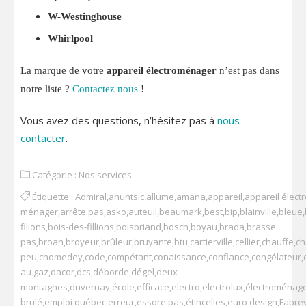
W-Westinghouse
Whirlpool
La marque de votre
appareil électroménager
n’est pas dans
notre liste ?
Contactez nous
!
Vous avez des questions, n’hésitez pas à
nous
contacter
.
Catégorie :
Nos services
Étiquette :
Admiral
,
ahuntsic
,
allume
,
amana
,
appareil
,
appareil élec
ménager
,
arrête pas
,
asko
,
auteuil
,
beaumark
,
best
,
bip
,
blainville
,
bleue
,
filions
,
bois-des-fillions
,
boisbriand
,
bosch
,
boyau
,
brada
,
brasse
pas
,
broan
,
broyeur
,
brûleur
,
bruyante
,
btu
,
cartierville
,
cellier
,
chauffe
,
ch
peu
,
chomedey
,
code
,
compétant
,
conaissance
,
confiance
,
congélateur
,
au gaz
,
dacor
,
dcs
,
déborde
,
dégel
,
deux-
montagnes
,
duvernay
,
école
,
efficace
,
electro
,
electrolux
,
électroménag
brulé
,
emploi québec
,
erreur
,
essore pas
,
étincelles
,
euro design
,
Fabrev