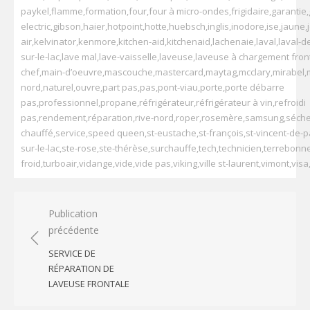
paykel
,
flamme
,
formation
,
four
,
four à micro-ondes
,
frigidaire
,
garantie
,
electric
,
gibson
,
haier
,
hotpoint
,
hotte
,
huebsch
,
inglis
,
inodore
,
ise
,
jaune
,
air
,
kelvinator
,
kenmore
,
kitchen-aid
,
kitchenaid
,
lachenaie
,
laval
,
laval-d
sur-le-lac
,
lave mal
,
lave-vaisselle
,
laveuse
,
laveuse à chargement fron
chef
,
main-d’oeuvre
,
mascouche
,
mastercard
,
maytag
,
mcclary
,
mirabel
,
nord
,
naturel
,
ouvre
,
part pas
,
pas
,
pont-viau
,
porte
,
porte débarre
pas
,
professionnel
,
propane
,
réfrigérateur
,
réfrigérateur à vin
,
refroidi
pas
,
rendement
,
réparation
,
rive-nord
,
roper
,
rosemère
,
samsung
,
séch
chauffé
,
service
,
speed queen
,
st-eustache
,
st-françois
,
st-vincent-de-p
sur-le-lac
,
ste-rose
,
ste-thérèse
,
surchauffe
,
tech
,
technicien
,
terrebonn
froid
,
turboair
,
vidange
,
vide
,
vide pas
,
viking
,
ville st-laurent
,
vimont
,
visa
Navigation
Publication
précédente
de
l’article
SERVICE DE
RÉPARATION DE
LAVEUSE FRONTALE