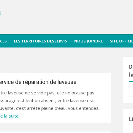
a
ICES
LES TERRITOIRES DESSERVIS
NOUS JOINDRE
SITE OFFIC
D
l
ervice de réparation de laveuse
R
tre laveuse ne se vide pas, elle ne brasse pas,
po
essorage est lent ou absent, votre laveuse est
uyante, c’est arrêté pleine d’eau, vous entendez...
re la suite
L