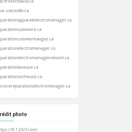
lectrotechlaval.ca
ave-vaisselle.ca
eparationappareilelectromenager.ca
eparationcuisiniere.ca
eparationcuisiniereaugaz.ca
eparationelectromenager.co
eparationelectromenagervimont.ca
eparationlaveuse.ca
eparationsecheuse.ca
ervicereparationelectromenager.ca
rédit photo
ttps://fr.123rf.com/