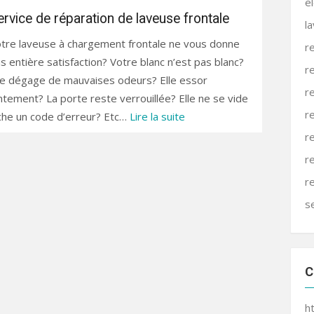
e
ervice de réparation de laveuse frontale
l
tre laveuse à chargement frontale ne vous donne
r
s entière satisfaction? Votre blanc n’est pas blanc?
r
le dégage de mauvaises odeurs? Elle essor
r
ntement? La porte reste verrouillée? Elle ne se vide
r
iche un code d’erreur? Etc…
Lire la suite
r
r
r
s
C
h