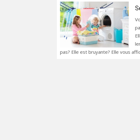
S
Vo
pa
El
le
pas? Elle est bruyante? Elle vous aff