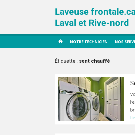
Aller
Laveuse frontale.c
au
contenu
Laval et Rive-nord
NOTRE TECHNICIEN
NOS SERV
Étiquette :
sent chauffé
S
Vo
l’
br
Li