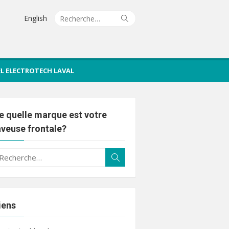
Recherche
Rechercher
English
pour :
IEL ELECTROTECH LAVAL
e quelle marque est votre
aveuse frontale?
echerche
Rechercher
ur :
iens