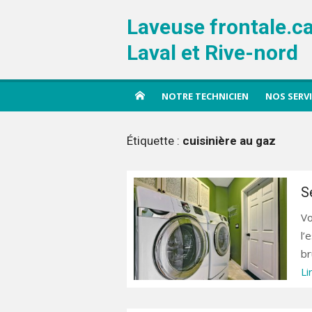
Aller
Laveuse frontale.c
au
contenu
Laval et Rive-nord
NOTRE TECHNICIEN
NOS SERV
Étiquette :
cuisinière au gaz
S
Vo
l’
br
Li