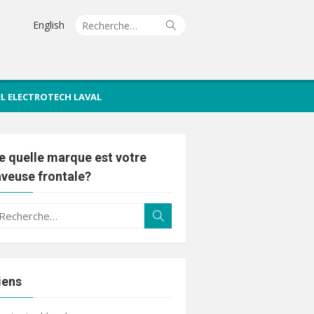
Recherche
Rechercher
English
pour :
IEL ELECTROTECH LAVAL
e quelle marque est votre
aveuse frontale?
echerche
Rechercher
ur :
iens