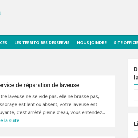
a
ICES
LES TERRITOIRES DESSERVIS
NOUS JOINDRE
SITE OFFIC
D
l
ervice de réparation de laveuse
R
tre laveuse ne se vide pas, elle ne brasse pas,
po
essorage est lent ou absent, votre laveuse est
uyante, c’est arrêté pleine d’eau, vous entendez...
re la suite
L