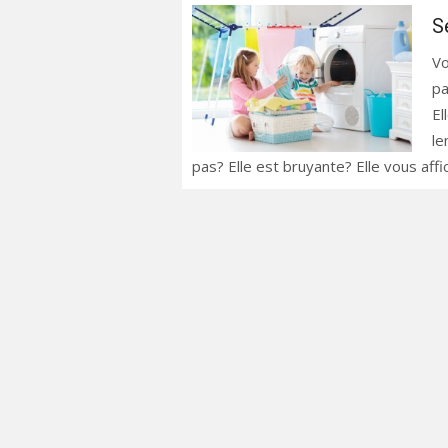
S
Vo
pa
El
le
pas? Elle est bruyante? Elle vous aff