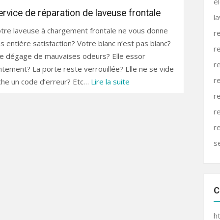
e
ervice de réparation de laveuse frontale
l
tre laveuse à chargement frontale ne vous donne
r
s entière satisfaction? Votre blanc n’est pas blanc?
r
le dégage de mauvaises odeurs? Elle essor
r
ntement? La porte reste verrouillée? Elle ne se vide
r
iche un code d’erreur? Etc…
Lire la suite
r
r
r
s
C
h