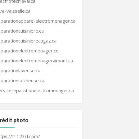
lectrotechlaval.ca
ave-vaisselle.ca
eparationappareilelectromenager.ca
eparationcuisiniere.ca
eparationcuisiniereaugaz.ca
eparationelectromenager.co
eparationelectromenagervimont.ca
eparationlaveuse.ca
eparationsecheuse.ca
ervicereparationelectromenager.ca
rédit photo
ttps://fr.123rf.com/