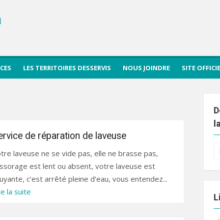
a
ICES
LES TERRITOIRES DESSERVIS
NOUS JOINDRE
SITE OFFIC
D
l
ervice de réparation de laveuse
R
tre laveuse ne se vide pas, elle ne brasse pas,
po
essorage est lent ou absent, votre laveuse est
uyante, c’est arrêté pleine d’eau, vous entendez...
re la suite
L