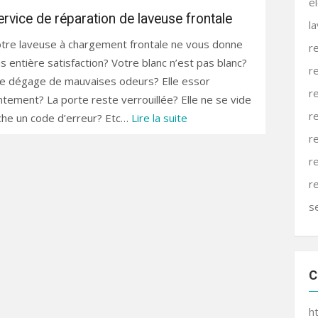
e
ervice de réparation de laveuse frontale
l
tre laveuse à chargement frontale ne vous donne
r
s entière satisfaction? Votre blanc n’est pas blanc?
r
le dégage de mauvaises odeurs? Elle essor
r
ntement? La porte reste verrouillée? Elle ne se vide
r
iche un code d’erreur? Etc…
Lire la suite
r
r
r
s
C
h