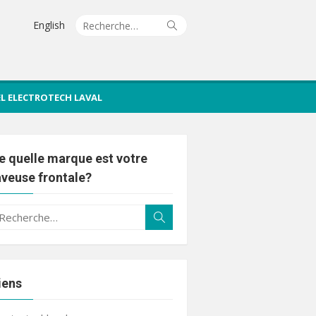
Recherche
Rechercher
English
pour :
IEL ELECTROTECH LAVAL
e quelle marque est votre
aveuse frontale?
echerche
Rechercher
ur :
iens