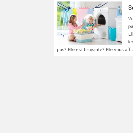
S
Vo
pa
El
le
pas? Elle est bruyante? Elle vous aff