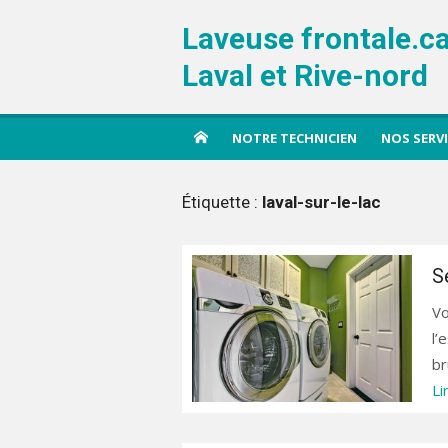
Aller
Laveuse frontale.c
au
contenu
Laval et Rive-nord
NOTRE TECHNICIEN
NOS SERV
Étiquette :
laval-sur-le-lac
S
Vo
l’
br
Li