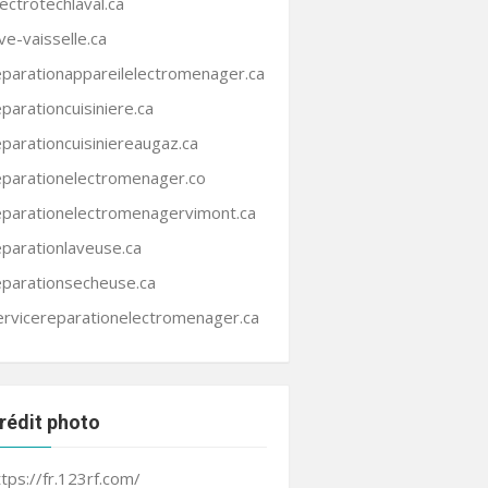
lectrotechlaval.ca
ave-vaisselle.ca
eparationappareilelectromenager.ca
eparationcuisiniere.ca
eparationcuisiniereaugaz.ca
eparationelectromenager.co
eparationelectromenagervimont.ca
eparationlaveuse.ca
eparationsecheuse.ca
ervicereparationelectromenager.ca
rédit photo
ttps://fr.123rf.com/