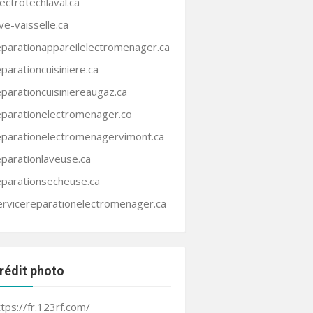
lectrotechlaval.ca
ave-vaisselle.ca
eparationappareilelectromenager.ca
eparationcuisiniere.ca
eparationcuisiniereaugaz.ca
eparationelectromenager.co
eparationelectromenagervimont.ca
eparationlaveuse.ca
eparationsecheuse.ca
ervicereparationelectromenager.ca
rédit photo
ttps://fr.123rf.com/