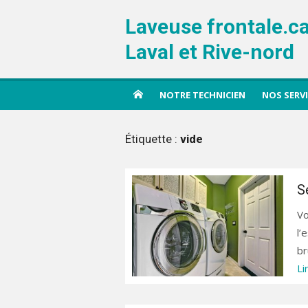
Aller
Laveuse frontale.c
au
contenu
Laval et Rive-nord
NOTRE TECHNICIEN
NOS SERV
Étiquette :
vide
S
Vo
l’
br
Li