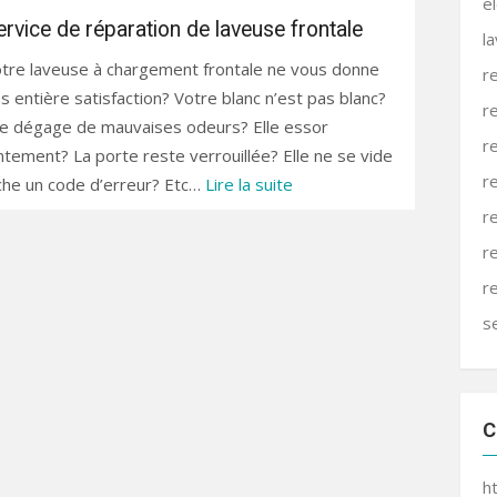
e
ervice de réparation de laveuse frontale
l
tre laveuse à chargement frontale ne vous donne
r
s entière satisfaction? Votre blanc n’est pas blanc?
r
le dégage de mauvaises odeurs? Elle essor
r
ntement? La porte reste verrouillée? Elle ne se vide
r
iche un code d’erreur? Etc…
Lire la suite
r
r
r
s
C
h