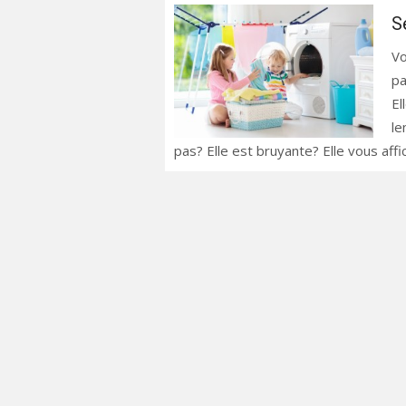
S
Vo
pa
El
le
pas? Elle est bruyante? Elle vous aff