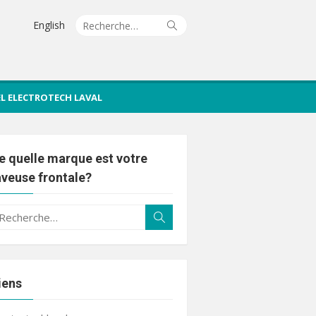
Recherche
Rechercher
English
pour :
IEL ELECTROTECH LAVAL
e quelle marque est votre
aveuse frontale?
echerche
Rechercher
ur :
iens