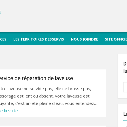
a
ICES
LES TERRITOIRES DESSERVIS
NOUS JOINDRE
SITE OFFIC
D
l
ervice de réparation de laveuse
R
tre laveuse ne se vide pas, elle ne brasse pas,
po
essorage est lent ou absent, votre laveuse est
uyante, c’est arrêté pleine d’eau, vous entendez...
re la suite
L